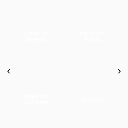
Carteles De
Regalos Para
Bienvenida
Invitados
Regalos Con
Marcasitios
Dedicatorias